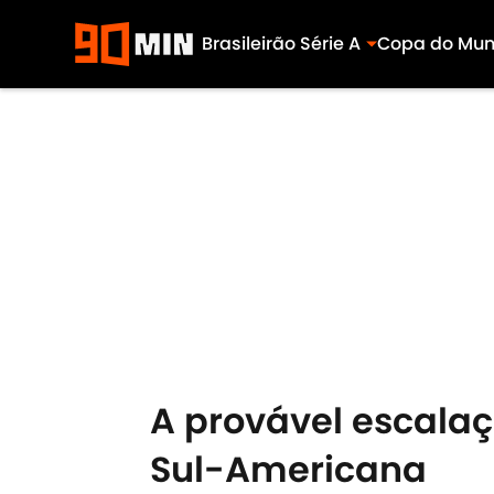
Brasileirão Série A
Copa do Mu
Skip to main content
A provável escalaç
Sul-Americana