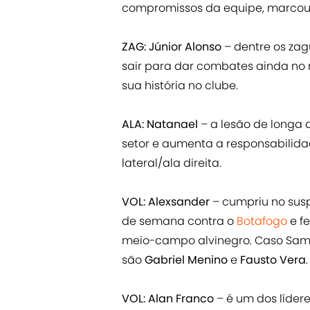
compromissos da equipe, marcou 
ZAG: Júnior Alonso
– dentre os zag
sair para dar combates ainda no 
sua história no clube.
ALA: Natanael
– a lesão de longa 
setor e aumenta a responsabilida
lateral/ala direita.
VOL: Alexsander
– cumpriu no su
de semana contra o
Botafogo
e f
meio-campo alvinegro. Caso Sampa
são
Gabriel Menino
e
Fausto Vera
.
VOL: Alan Franco
– é um dos líder