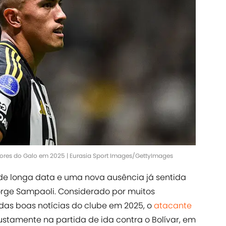
ores do Galo em 2025 | Eurasia Sport Images/GettyImages
de longa data e uma nova ausência já sentida
rge Sampaoli. Considerado por muitos
as boas notícias do clube em 2025, o
atacante
ustamente na partida de ida contra o Bolívar, em