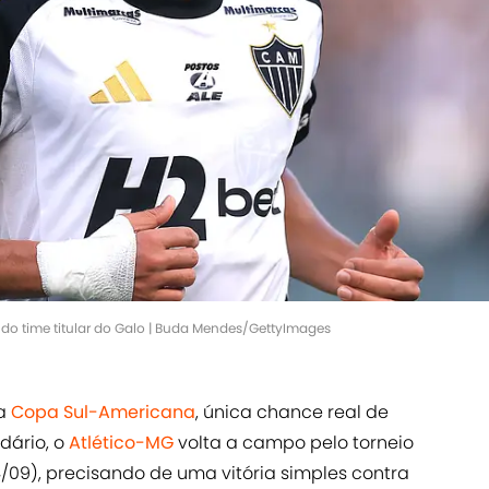
do time titular do Galo | Buda Mendes/GettyImages
na
Copa Sul-Americana
, única chance real de
dário, o
Atlético-MG
volta a campo pelo torneio
4/09), precisando de uma vitória simples contra