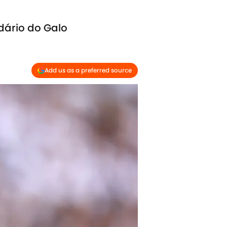
dário do Galo
Add us as a preferred source