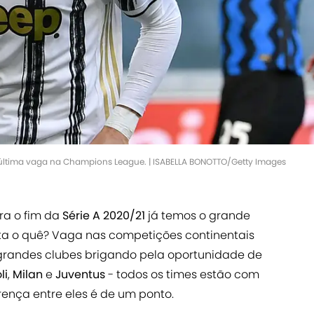
a última vaga na Champions League. | ISABELLA BONOTTO/Getty Images
a o fim da
Série A 2020/21
já temos o grande
ta o quê? Vaga nas competições continentais
grandes clubes brigando pela oportunidade de
li
,
Milan
e
Juventus
- todos os times estão com
rença entre eles é de um ponto.