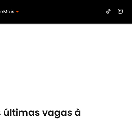
ue
Mais
s últimas vagas à