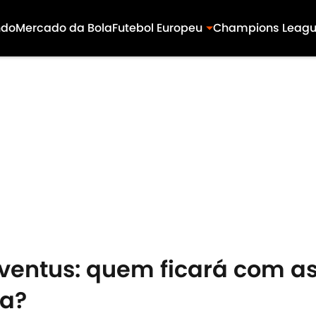
ndo
Mercado da Bola
Futebol Europeu
Champions Leag
uventus: quem ficará com a
ia?