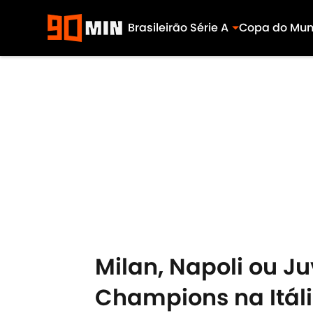
Brasileirão Série A
Copa do Mu
Skip to main content
Milan, Napoli ou J
Champions na Itál