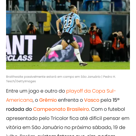
Braithwaite possivelmente estará em campo em São Januário | Pedro H.
Tesch/GettyImages
Entre um jogo e outro do
playoff da Copa Sul-
Americana
, o
Grêmio
enfrenta o
Vasco
pela
15ª
rodada do
Campeonato Brasileiro
. Com o futebol
apresentado pelo Tricolor fica até difícil pensar em
vitória em São Januário no próximo sábado, 19 de