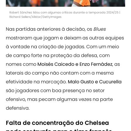
Robert Sánchez lidou com algumas críticas durante a temporada 2024/25 |
Richard Sellers/Allstar/GettyImages
Nas partidas anteriores à decisão, os
Blues
mostraram que jogam e deixam as outras equipes
à vontade na criação de jogadas. Com um meio
de campo forte na proteção da defesa, com
nomes como
Moisés Caicedo e Enzo Fernádez
, as
laterais do campo não contam com a mesma
efetividade na marcação.
Malo Gusto e Cucurella
são jogadores com boa presença no setor
ofensivo, mas pecam algumas vezes na parte
defensiva.
Falta de concentração do Chelsea