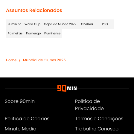
Assuntos Relacionados
90min pt - World Cup
Copa do Mundo 2022
Chelsea
PSG
Palmeiras
Flamengo
Fluminense
Home
/
Mundial de Clubes 2025
Sobre 90min
Política de
Privacidade
Política de Cookies
Termos e Condições
Minute Media
Trabalhe Conosco