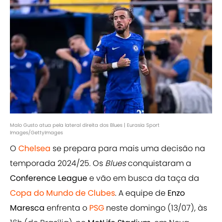
Malo Gusto atua pela lateral direita dos Blues | Eurasia Sport
Images/GettyImages
O
Chelsea
se prepara para mais uma decisão na
temporada 2024/25. Os
Blues
conquistaram a
Conference League
e vão em busca da taça da
Copa do Mundo de Clubes
. A equipe de
Enzo
Maresca
enfrenta o
PSG
neste domingo (13/07), às