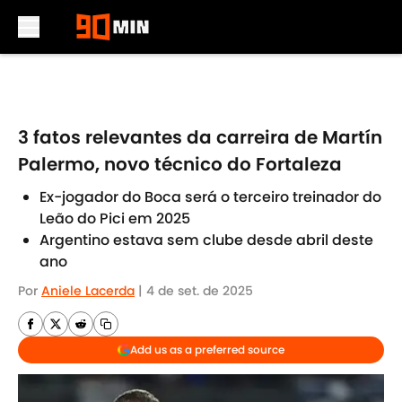
Skip to main content
3 fatos relevantes da carreira de Martín
Palermo, novo técnico do Fortaleza
Ex-jogador do Boca será o terceiro treinador do
Leão do Pici em 2025
Argentino estava sem clube desde abril deste
ano
Por
Aniele Lacerda
|
4 de set. de 2025
Add us as a preferred source