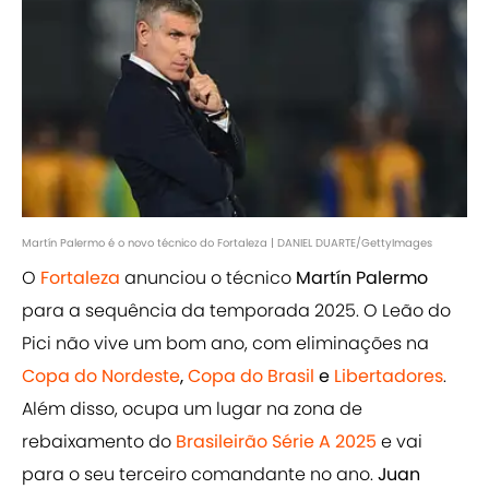
Martín Palermo é o novo técnico do Fortaleza | DANIEL DUARTE/GettyImages
O
Fortaleza
anunciou o técnico
Martín Palermo
para a sequência da temporada 2025. O Leão do
Pici não vive um bom ano, com eliminações na
Copa do Nordeste
,
Copa do Brasil
e
Libertadores
.
Além disso, ocupa um lugar na zona de
rebaixamento do
Brasileirão Série A 2025
e vai
para o seu terceiro comandante no ano.
Juan