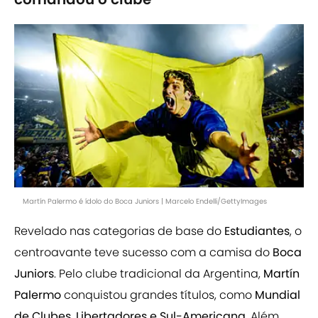
Martín Palermo é ídolo do Boca Juniors | Marcelo Endelli/GettyImages
Revelado nas categorias de base do
Estudiantes
, o
centroavante teve sucesso com a camisa do
Boca
Juniors
. Pelo clube tradicional da Argentina,
Martín
Palermo
conquistou grandes títulos, como
Mundial
de Clubes, Libertadores e Sul-Americana
. Além