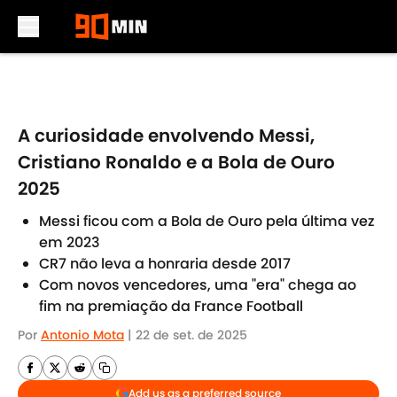
Skip to main content
A curiosidade envolvendo Messi,
Cristiano Ronaldo e a Bola de Ouro
2025
Messi ficou com a Bola de Ouro pela última vez
em 2023
CR7 não leva a honraria desde 2017
Com novos vencedores, uma "era" chega ao
fim na premiação da France Football
Por
Antonio Mota
|
22 de set. de 2025
Add us as a preferred source