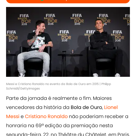
Messi e Cristiano Ronaldo no evento da Bola de Ouro em 2015 | Philipp
Schmidli/GettyImages
Parte da jornada é realmente o fim. Maiores
vencedores da história da
Bola de Ouro
,
Lionel
Messi
e
Cristiano Ronaldo
não poderiam receber a
honraria na 69ª edição da premiação nesta
segunda-feira, 22, no Théâtre du Châtelet, em Paris,