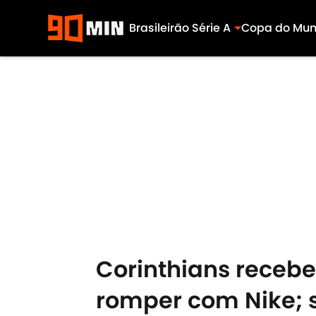
Brasileirão Série A
Copa do Mu
Skip to main content
Corinthians recebe
romper com Nike; 