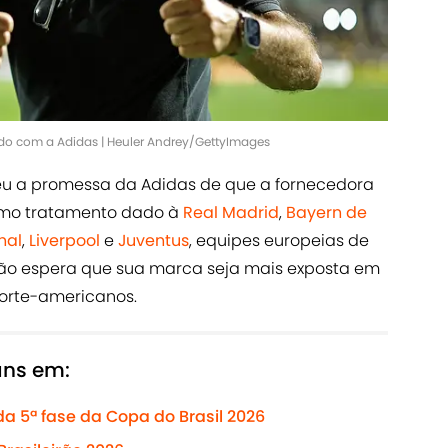
o com a Adidas | Heuler Andrey/GettyImages
eu a promessa da Adidas de que a fornecedora
mo tratamento dado à
Real Madrid
,
Bayern de
nal
,
Liverpool
e
Juventus
, equipes europeias de
imão espera que sua marca seja mais exposta em
orte-americanos.
ans em:
da 5ª fase da Copa do Brasil 2026