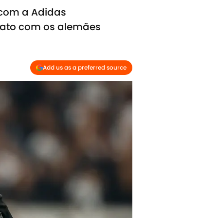
 com a Adidas
trato com os alemães
Add us as a preferred source