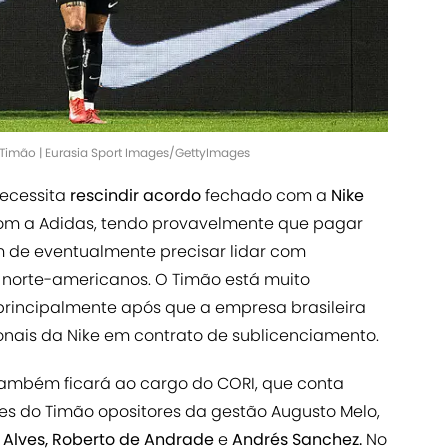
 Timão | Eurasia Sport Images/GettyImages
necessita
rescindir acordo
fechado com a
Nike
om a Adidas, tendo provavelmente que pagar
m de eventualmente precisar lidar com
s norte-americanos. O Timão está muito
, principalmente após que a empresa brasileira
onais da Nike em contrato de sublicenciamento.
também ficará ao cargo do CORI, que conta
s do Timão opositores da gestão Augusto Melo,
o Alves, Roberto de Andrade
e
Andrés Sanchez.
No