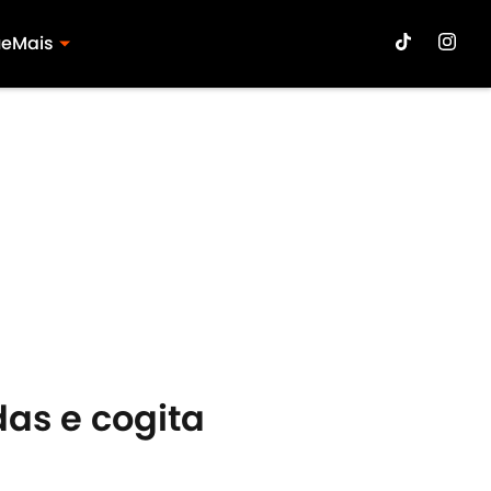
ue
Mais
das e cogita