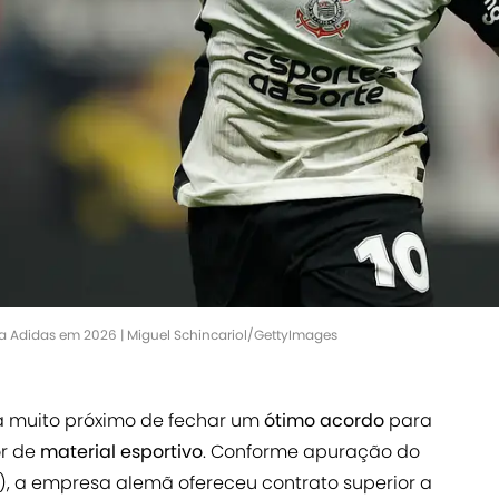
 Adidas em 2026 | Miguel Schincariol/GettyImages
á muito próximo de fechar um
ótimo acordo
para
r de
material esportivo
. Conforme apuração do
(24), a empresa alemã ofereceu contrato superior a