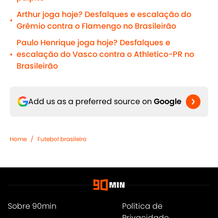
Arthur joga hoje? Desfalques e escalação do
•
Grêmio contra o Flamengo no Brasileirão
Paulo Henrique joga hoje? Desfalques e
escalação do Vasco contra o Athletico-PR no
•
Brasileirão
Add us as a preferred source on
Google
Home
/
Futebol brasileiro
Sobre 90min
Política de
Privacidade