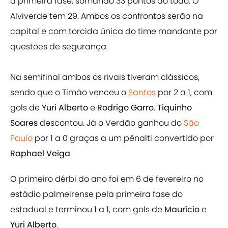
a primeira fase, somando 33 pontos ao todo. O
Alviverde tem 29. Ambos os confrontos serão na
capital e com torcida única do time mandante por
questões de segurança.
Na semifinal ambos os rivais tiveram clássicos,
sendo que o Timão venceu o
Santos
por 2 a 1, com
gols de
Yuri Alberto
e
Rodrigo Garro
.
Tiquinho
Soares
descontou. Já o Verdão ganhou do
São
Paulo
por 1 a 0 graças a um pênalti convertido por
Raphael Veiga
.
O primeiro dérbi do ano foi em 6 de fevereiro no
estádio palmeirense pela primeira fase do
estadual e terminou 1 a 1, com gols de
Maurício
e
Yuri Alberto
.