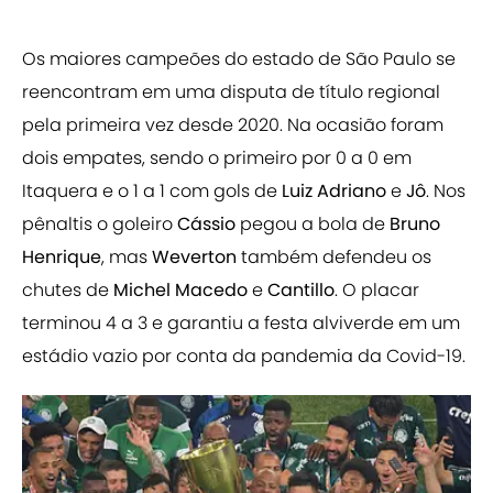
Os maiores campeões do estado de São Paulo se
reencontram em uma disputa de título regional
pela primeira vez desde 2020. Na ocasião foram
dois empates, sendo o primeiro por 0 a 0 em
Itaquera e o 1 a 1 com gols de
Luiz Adriano
e
Jô
. Nos
pênaltis o goleiro
Cássio
pegou a bola de
Bruno
Henrique
, mas
Weverton
também defendeu os
chutes de
Michel Macedo
e
Cantillo
. O placar
terminou 4 a 3 e garantiu a festa alviverde em um
estádio vazio por conta da pandemia da Covid-19.