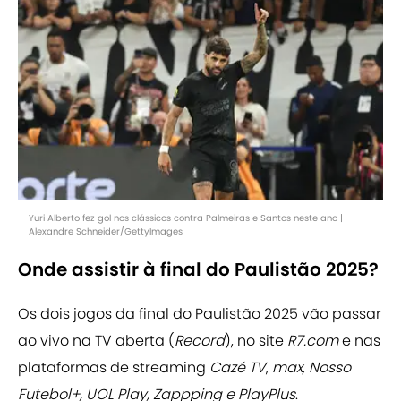
Yuri Alberto fez gol nos clássicos contra Palmeiras e Santos neste ano |
Alexandre Schneider/GettyImages
Onde assistir à final do Paulistão 2025?
Os dois jogos da final do Paulistão 2025 vão passar
ao vivo na TV aberta (
Record
), no site
R7.com
e nas
plataformas de streaming
Cazé TV
,
max, Nosso
Futebol+, UOL Play, Zappping e PlayPlus
.