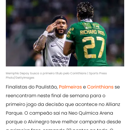
Memphis Depay busca o primeiro título pelo Corinthians | Sports Press
Photo/GettyImages
Finalistas do Paulistão,
Palmeiras
e
Corinthians
se
reencontram neste final de semana para o
primeiro jogo da decisão que acontece no Allianz
Parque. O campeão sai na Neo Química Arena
porque o Alvinegro teve melhor campanha desde