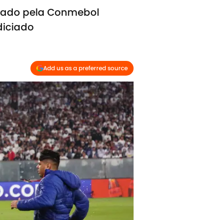
elado pela Conmebol
diciado
Add us as a preferred source