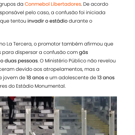
 grupos da
Conmebol Libertadores
. De acordo
esponsável pelo caso, a confusão foi iniciada
 que tentou
invadir o estádio
durante o
eno La Tercera, o promotor também afirmou que
ais para dispersar a confusão com
gás
do duas pessoas
. O Ministério Público não revelou
eceram devido aos atropelamentos, mas a
a jovem de
18 anos
e um adolescente de
13 anos
ores do Estádio Monumental.