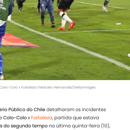
Colo-Colo x Fortaleza | Marcelo Hernandez/GettyImages
ério Público do Chile
detalharam os incidentes
e
Colo-Colo
x
Fortaleza
, partida que estava
os do segundo tempo
na última quinta-feira (10),