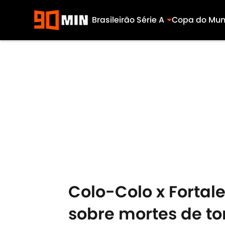
Brasileirão Série A
Copa do Mu
Skip to main content
Colo-Colo x Fortale
sobre mortes de to