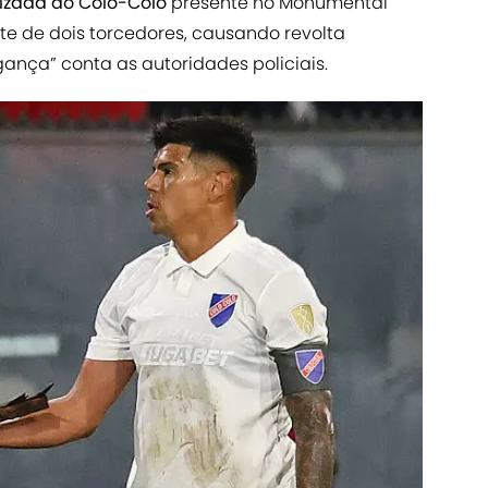
nizada do Colo-Colo
presente no Monumental
te de dois torcedores, causando revolta
ança” conta as autoridades policiais.