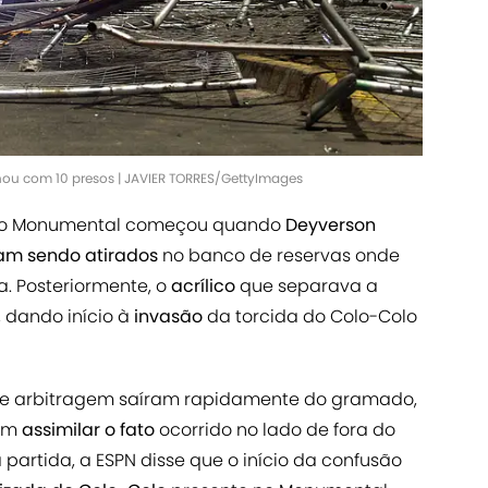
nou com 10 presos | JAVIER TORRES/GettyImages
dio Monumental começou quando
Deyverson
am sendo atirados
no banco de reservas onde
a. Posteriormente, o
acrílico
que separava a
, dando início à
invasão
da torcida do Colo-Colo
 de arbitragem saíram rapidamente do gramado,
vam
assimilar o fato
ocorrido no lado de fora do
 partida, a ESPN disse que o início da confusão