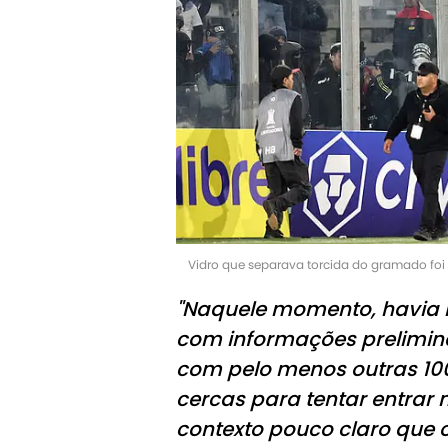
Vidro que separava torcida do gramado foi
"Naquele momento, havia m
com informações prelimina
com pelo menos outras 10
cercas para tentar entrar 
contexto pouco claro que o