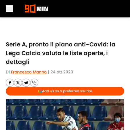
Skip to main content
Serie A, pronto il piano anti-Covid: la
Lega Calcio valuta le liste aperte, i
dettagli
Di
Francesco Manno
|
24 ott 2020
Add us as a preferred source