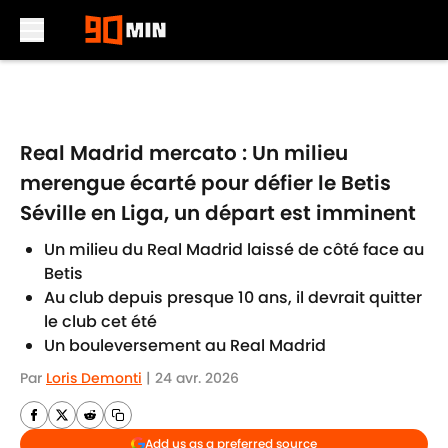
Skip to main content
Real Madrid mercato : Un milieu
merengue écarté pour défier le Betis
Séville en Liga, un départ est imminent
Un milieu du Real Madrid laissé de côté face au
Betis
Au club depuis presque 10 ans, il devrait quitter
le club cet été
Un bouleversement au Real Madrid
Par
Loris Demonti
|
24 avr. 2026
Add us as a preferred source