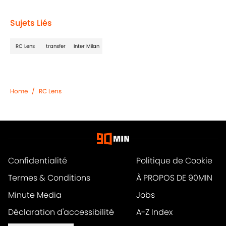
Sujets Liés
RC Lens
transfer
Inter Milan
Home
/
RC Lens
Confidentialité
Politique de Cookie
Termes & Conditions
À PROPOS DE 90MIN
Minute Media
Jobs
Déclaration d'accessibilité
A-Z Index