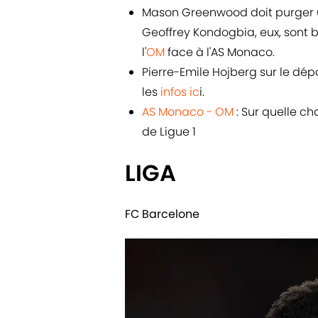
Mason Greenwood doit purger 
Geoffrey Kondogbia, eux, sont b
l'
OM
face à l'AS Monaco.
Pierre-Emile Hojberg sur le dépa
les
infos ic
i.
AS Monaco - OM
: Sur quelle ch
de Ligue 1
LIGA
FC Barcelone