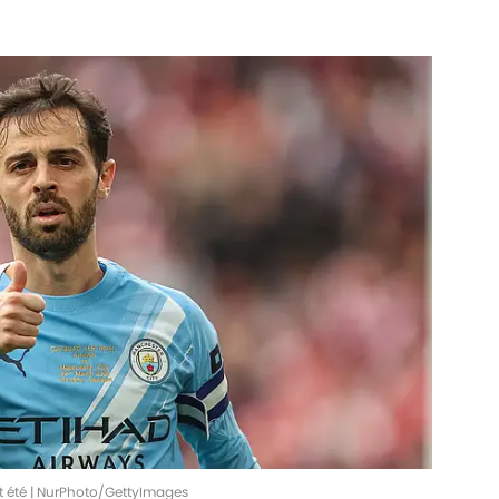
et été | NurPhoto/GettyImages