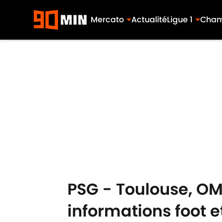
Mercato
Actualité
Ligue 1
Cham
Skip to main content
PSG - Toulouse, OM,
informations foot e