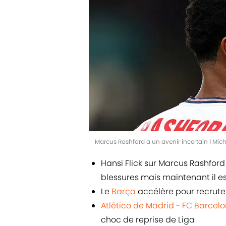
Marcus Rashford a un avenir incertain | Mi
Hansi Flick sur Marcus Rashford 
blessures mais maintenant il est
Le
Barça
accélère pour recruter
Atlético de Madrid - FC Barcel
choc de reprise de Liga