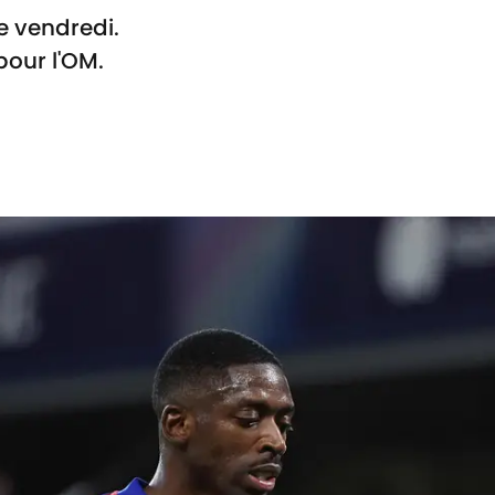
e vendredi.
our l'OM.