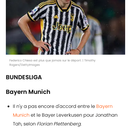
Federico Chiesa est plus que jamais sur le départ. | Timothy
Rogers/GettyImages
BUNDESLIGA
Bayern Munich
Il n'y a pas encore d'accord entre le
Bayern
Munich
et le Bayer Leverkusen pour Jonathan
Tah, selon
Florian Plettenberg
.