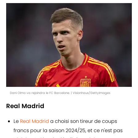
Dani Olmo va rejoindra le FC Barcelone. | Visionhaus/GettyImages
Real Madrid
Le
Real Madrid
a choisi son tireur de coups
francs pour la saison 2024/25, et ce n'est pas