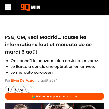
Skip to main content
PSG, OM, Real Madrid... toutes les
informations foot et mercato de ce
mardi 6 août
On connaît le nouveau club de Julian Alvarez.
Le Barça a conclu une opération en arrivée.
Le mercato européen.
Par
Elvin De Fazio
|
6 août 2024
Add us as a preferred source