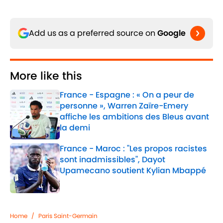
Add us as a preferred source on
Google
More like this
France - Espagne : « On a peur de
personne », Warren Zaïre-Emery
affiche les ambitions des Bleus avant
la demi
Published by on Invalid Date
France - Maroc : "Les propos racistes
sont inadmissibles", Dayot
Upamecano soutient Kylian Mbappé
Published by on Invalid Date
2 related articles loaded
Home
/
Paris Saint-Germain