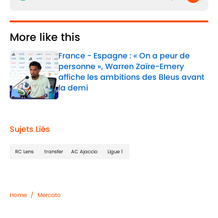
More like this
France - Espagne : « On a peur de
personne », Warren Zaïre-Emery
affiche les ambitions des Bleus avant
la demi
Published by on Invalid Date
1 related articles loaded
Sujets Liés
RC Lens
transfer
AC Ajaccio
Ligue 1
Home
/
Mercato