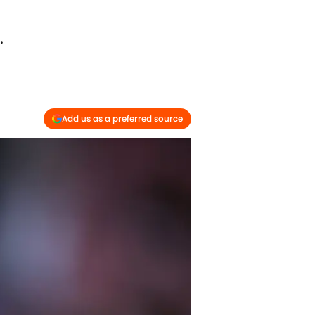
.
Add us as a preferred source