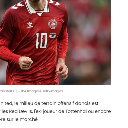
s transferts. | SOPA Images/GettyImages
ited, le milieu de terrain offensif danois est
les Red Devils, l'ex-joueur de Tottenhal ou encore
bre sur le marché.