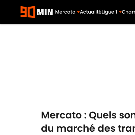
Mercato
Actualité
Ligue 1
Cham
Skip to main content
Mercato : Quels son
du marché des tran