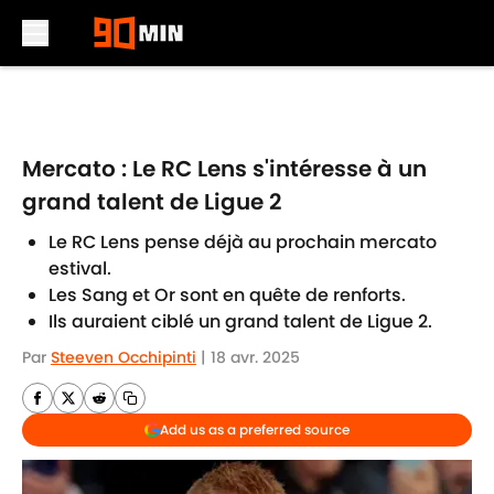
Skip to main content
Mercato : Le RC Lens s'intéresse à un
grand talent de Ligue 2
Le RC Lens pense déjà au prochain mercato
estival.
Les Sang et Or sont en quête de renforts.
Ils auraient ciblé un grand talent de Ligue 2.
Par
Steeven Occhipinti
|
18 avr. 2025
Add us as a preferred source