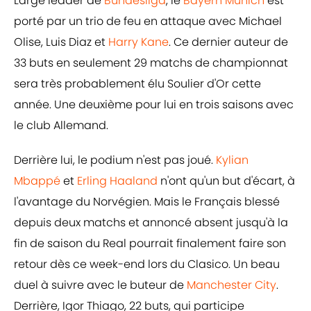
Large leader de
Bundesliga
, le
Bayern Munich
est
porté par un trio de feu en attaque avec Michael
Olise, Luis Diaz et
Harry Kane
. Ce dernier auteur de
33 buts en seulement 29 matchs de championnat
sera très probablement élu Soulier d'Or cette
année. Une deuxième pour lui en trois saisons avec
le club Allemand.
Derrière lui, le podium n'est pas joué.
Kylian
Mbappé
et
Erling Haaland
n'ont qu'un but d'écart, à
l'avantage du Norvégien. Mais le Français blessé
depuis deux matchs et annoncé absent jusqu'à la
fin de saison du Real pourrait finalement faire son
retour dès ce week-end lors du Clasico. Un beau
duel à suivre avec le buteur de
Manchester City
.
Derrière, Igor Thiago, 22 buts, qui participe