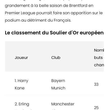
grandement à la belle saison de Brentford en
Premier League pourrait faire son apparition sur le
podium au détriment du Français.
Le classement du Soulier d'Or européen
Nombre
Joueur
Club
buts en
champi
1. Harry
Bayern
33
Kane
Munich
2. Erling
Manchester
25