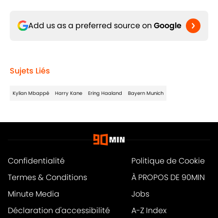
Add us as a preferred source on
Google
Sujets Liés
Kylian Mbappé
Harry Kane
Ering Haaland
Bayern Munich
Confidentialité
Politique de Cookie
Termes & Conditions
À PROPOS DE 90MIN
Minute Media
Jobs
Déclaration d'accessibilité
A-Z Index