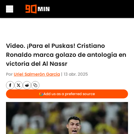
Skip to main content
Video. ¡Para el Puskas! Cristiano
Ronaldo marca golazo de antología en
victoria del Al Nassr
Por
Uriel Salmerón García
|
13 abr. 2025
Add us as a preferred source