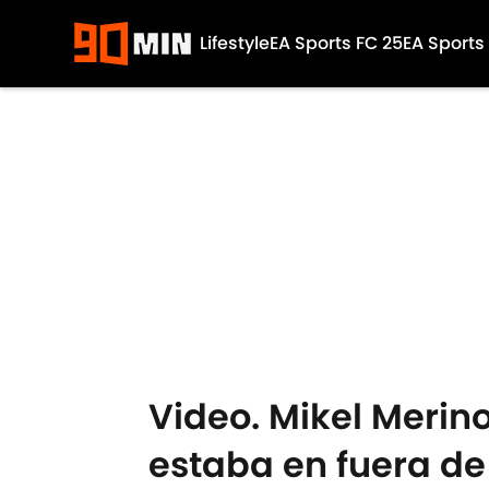
Lifestyle
EA Sports FC 25
EA Sports
Skip to main content
Video. Mikel Merin
estaba en fuera de