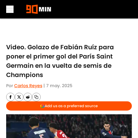
Skip to main content
Video. Golazo de Fabián Ruíz para
poner el primer gol del París Saint
Germain en la vuelta de semis de
Champions
Por
Carlos Reyes
|
7 may. 2025
Add us as a preferred source