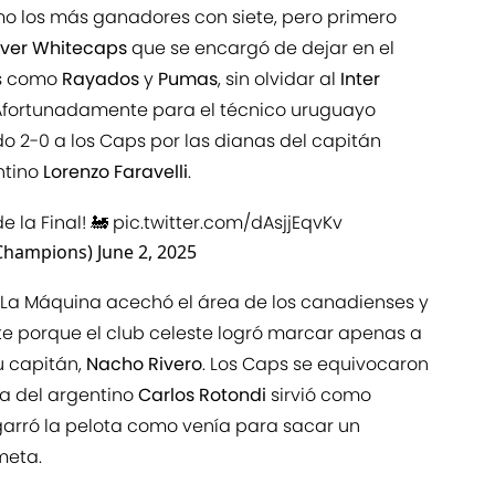
o los más ganadores con siete, pero primero
ver Whitecaps
que se encargó de dejar en el
os como
Rayados
y
Pumas
, sin olvidar al
Inter
 Afortunadamente para el técnico uruguayo
o 2-0 a los Caps por las dianas del capitán
ntino
Lorenzo Faravelli
.
e la Final! 🚂
pic.twitter.com/dAsjjEqvKv
Champions)
June 2, 2025
, La Máquina acechó el área de los canadienses y
 porque el club celeste logró marcar apenas a
u capitán,
Nacho Rivero
. Los Caps se equivocaron
na del argentino
Carlos Rotondi
sirvió como
garró la pelota como venía para sacar un
meta.