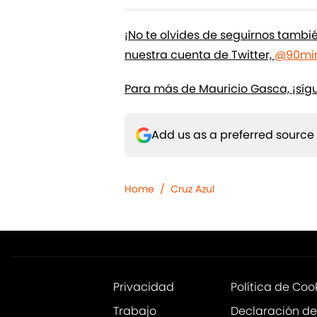
¡No te olvides de seguirnos tamb
nuestra cuenta de Twitter,
@90min
Para más de Mauricio Gasca, ¡síg
Add us as a preferred source
Home
/
Cruz Azul
Privacidad
Política de Coo
Trabajo
Declaración de