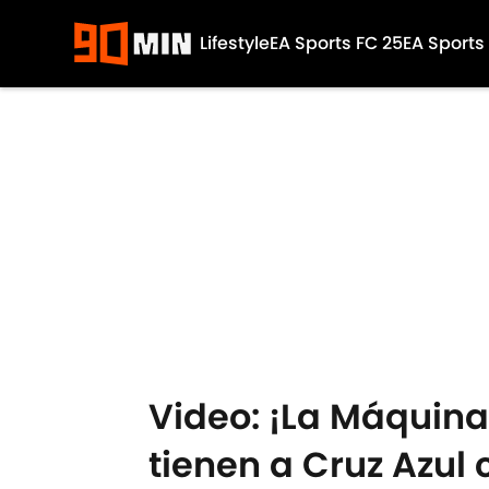
Lifestyle
EA Sports FC 25
EA Sports
Skip to main content
Video: ¡La Máquina
tienen a Cruz Azul