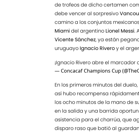
de trofeos de dicho certamen com
debe vencer al sorpresivo
Vancou
camino a los conjuntos mexican
Miami
del argentino
Lionel Messi
.
Vicente Sánchez
, ya están pegand
uruguayo
Ignacio Rivero
y el arge
¡Ignacio Rivero abre el marcador d
— Concacaf Champions Cup (@The
En los primeros minutos del duelo
así hubo recompensa rápidamente
los ocho minutos de la mano de s
en la salida y una barrida oportu
asistencia para el charrúa, que a
disparo raso que batió al guarda