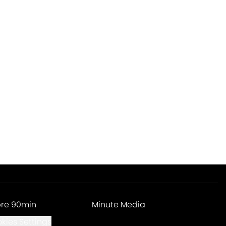
re 90min
Minute Media
kies Settings