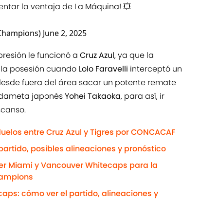
ntar la ventaja de La Máquina! 💥
Champions)
June 2, 2025
 presión le funcionó a
Cruz Azul
, ya que la
 la posesión cuando
Lolo Faravelli
interceptó un
esde fuera del área sacar un potente remate
ardameta japonés
Yohei Takaoka
, para así, ir
scanso.
duelos entre Cruz Azul y Tigres por CONCACAF
 partido, posibles alineaciones y pronóstico
ter Miami y Vancouver Whitecaps para la
hampions
aps: cómo ver el partido, alineaciones y