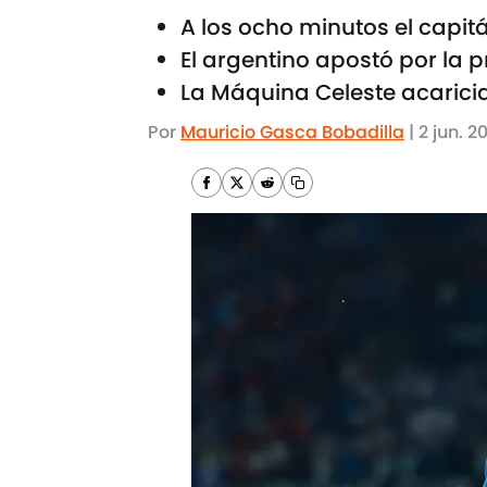
A los ocho minutos el capit
El argentino apostó por la 
La Máquina Celeste acarici
Por
Mauricio Gasca Bobadilla
|
2 jun. 2