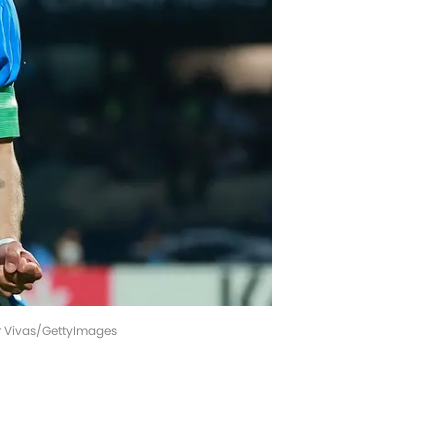
or Vivas/GettyImages