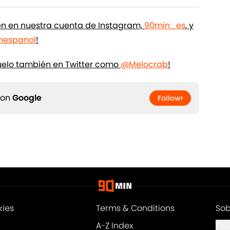
ién en nuestra cuenta de Instagram,
90min_es
, y
espanol
!
uelo también en Twitter como
@Melocrab
!
 on
Google
Follow
kies
Terms & Conditions
Sob
A-Z Index
Coo