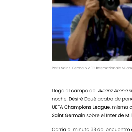
Paris Saint-Germain v FC Internazionale Mila
Llegó al campo del
Allianz Arena
s
noche.
Désiré Doué
acaba de poner
UEFA Champions League
, misma q
Saint Germain
sobre el
Inter de Mi
Corría el minuto 63 del encuentro