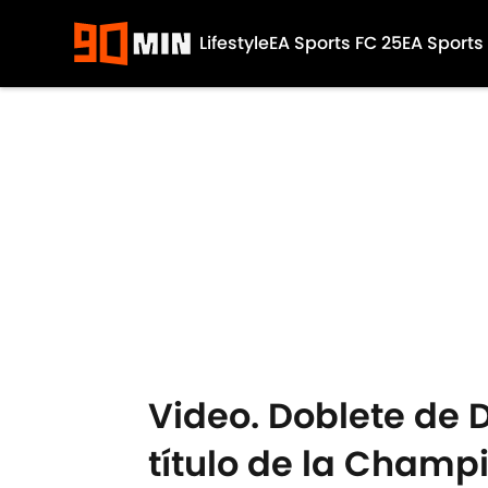
Lifestyle
EA Sports FC 25
EA Sports
Skip to main content
Video. Doblete de D
título de la Champi