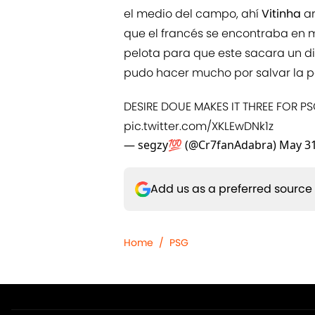
el medio del campo, ahí
Vitinha
ar
que el francés se encontraba en me
pelota para que este sacara un di
pudo hacer mucho por salvar la po
DESIRE DOUE MAKES IT THREE FOR PSG!
pic.twitter.com/XKLEwDNk1z
— segzy💯 (@Cr7fanAdabra)
May 31
Add us as a preferred source
Home
/
PSG