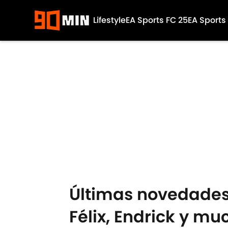
Lifestyle
EA Sports FC 25
EA Sports
Skip to main content
Últimas novedades 
Félix, Endrick y m