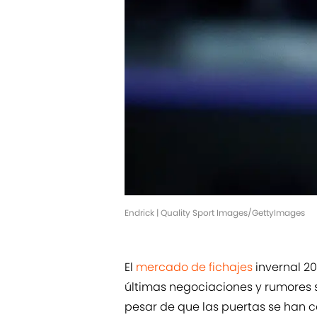
Endrick | Quality Sport Images/GettyImages
El
mercado de fichajes
invernal 20
últimas negociaciones y rumores 
pesar de que las puertas se han c