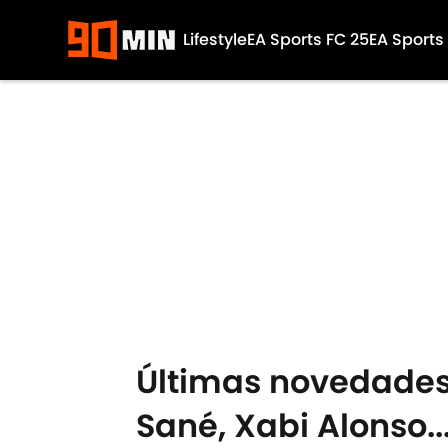
Lifestyle
EA Sports FC 25
EA Sports
Skip to main content
Últimas novedades 
Sané, Xabi Alonso..