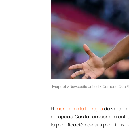
Liverpool v Newcastle United - Carabao Cup Fi
El
mercado de fichajes
de verano 
europeas. Con la temporada entran
la planificación de sus plantilla