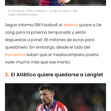
FC Barcelona v Rayo Vallecano - La Liga EA Sports | Alex
Caparros/GettyImages
Según informa
TBR Football,
el
Arsenal
quiere a De
Jong para la próxima temporada y están
dispuestos a poner 35 millones de euros para
quedárselo. Sin embargo, desde el lado del
Barcelona
saben que el mediocampista podría
valer mucho más que ese monto.
2.
El Atlético quiere quedarse a Lenglet