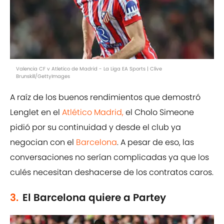
Valencia CF v Atletico de Madrid - La Liga EA Sports | Clive
Brunskill/GettyImages
A raíz de los buenos rendimientos que demostró
Lenglet en el
Atlético Madrid,
el Cholo Simeone
pidió por su continuidad y desde el club ya
negocian con el
Barcelona
. A pesar de eso, las
conversaciones no serían complicadas ya que los
culés necesitan deshacerse de los contratos caros.
3.
El Barcelona quiere a Partey