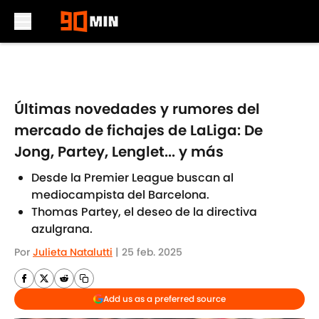
Skip to main content
Últimas novedades y rumores del
mercado de fichajes de LaLiga: De
Jong, Partey, Lenglet... y más
Desde la Premier League buscan al
mediocampista del Barcelona.
Thomas Partey, el deseo de la directiva
azulgrana.
Por
Julieta Natalutti
|
25 feb. 2025
Add us as a preferred source