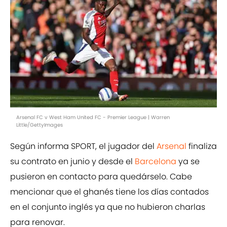
Arsenal FC v West Ham United FC - Premier League | Warren
Little/GettyImages
Según informa SPORT, el jugador del
Arsenal
finaliza
su contrato en junio y desde el
Barcelona
ya se
pusieron en contacto para quedárselo. Cabe
mencionar que el ghanés tiene los días contados
en el conjunto inglés ya que no hubieron charlas
para renovar.