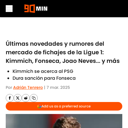
Skip to main content
Últimas novedades y rumores del
mercado de fichajes de la Ligue 1:
Kimmich, Fonseca, Joao Neves... y más
Kimmich se acerca al PSG
Dura sanción para Fonseca
Por
Adrián Tenrero
|
7 mar. 2025
Add us as a preferred source