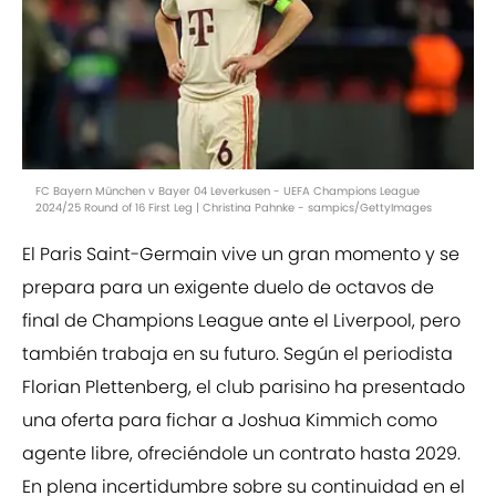
FC Bayern München v Bayer 04 Leverkusen - UEFA Champions League
2024/25 Round of 16 First Leg | Christina Pahnke - sampics/GettyImages
El Paris Saint-Germain vive un gran momento y se
prepara para un exigente duelo de octavos de
final de Champions League ante el Liverpool, pero
también trabaja en su futuro. Según el periodista
Florian Plettenberg, el club parisino ha presentado
una oferta para fichar a Joshua Kimmich como
agente libre, ofreciéndole un contrato hasta 2029.
En plena incertidumbre sobre su continuidad en el