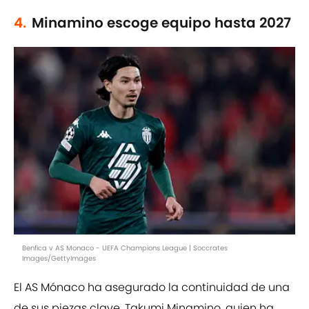
4.
Minamino escoge equipo hasta 2027
Benfica v AS Monaco - UEFA Champions League | Soccrates
Images/GettyImages
El AS Mónaco ha asegurado la continuidad de una
de sus piezas clave, Takumi Minamino, quien ha