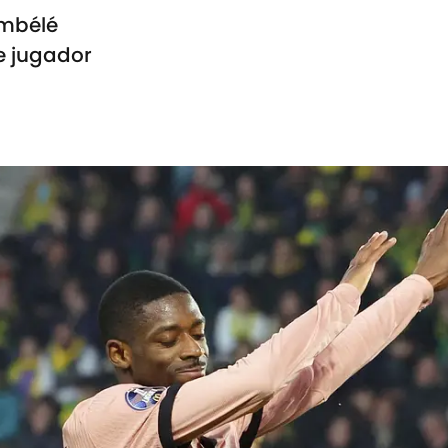
embélé
e jugador