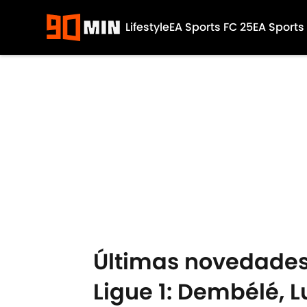
Lifestyle
EA Sports FC 25
EA Sports
Skip to main content
Últimas novedades 
Ligue 1: Dembélé, 