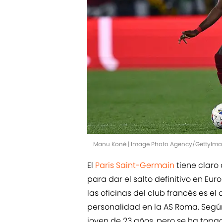
Manu Koné | Image Photo Agency/GettyIm
El
Paris Saint-Germain
tiene claro
para dar el salto definitivo en E
las oficinas del club francés es e
personalidad en la AS Roma. Seg
joven de 23 años, pero se ha topad