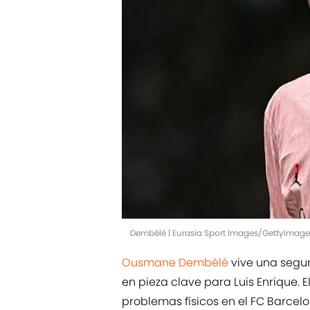
Dembélé | Eurasia Sport Images/GettyImage
Ousmane Dembélé
vive una segun
en pieza clave para Luis Enrique. E
problemas físicos en el FC Barcel