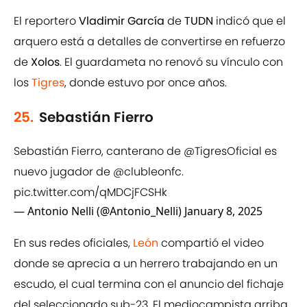
El reportero
Vladimir García
de
TUDN
indicó que el
arquero está a detalles de convertirse en refuerzo
de
Xolos
. El guardameta no renovó su vínculo con
los
Tigres
, donde estuvo por once años.
25.
Sebastián Fierro
Sebastián Fierro, canterano de
@TigresOficial
es
nuevo jugador de
@clubleonfc
.
pic.twitter.com/qMDCjFCSHk
— Antonio Nelli (@Antonio_Nelli)
January 8, 2025
En sus redes oficiales,
León
compartió el video
donde se aprecia a un herrero trabajando en un
escudo, el cual termina con el anuncio del fichaje
del seleccionado sub-23. El mediocampista arriba