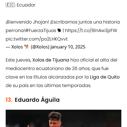
🇪🇨: Ecuador
¡Bienvenido Jhojan! ¡Escribamos juntos una historia
perrona!
#FuerzaTijuas
🐕 |
https://t.co/8lnAw3jzFW
pic.twitter.com/po2LHKQvvt
— Xolos 🐕 (@Xolos)
January 10, 2025
Este jueves,
Xolos de Tijuana
hizo oficial el alta del
mediocentro ecuatoriano de 26 años, que fue
clave en los títulos alcanzados por la
Liga de Quito
de su país en las últimas temporadas.
13.
Eduardo Águila