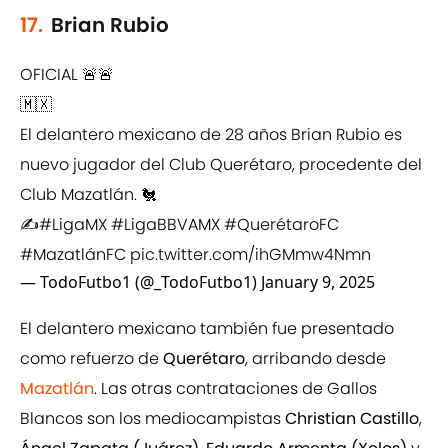
17.
Brian Rubio
OFICIAL 🚨🚨
🇲🇽
El delantero mexicano de 28 años Brian Rubio es
nuevo jugador del Club Querétaro, procedente del
Club Mazatlán. 🐔
✍️
#LigaMX
#LigaBBVAMX
#QuerétaroFC
#MazatlánFC
pic.twitter.com/ihGMmw4Nmn
— TodoFutbo1 (@_TodoFutbo1)
January 9, 2025
El delantero mexicano también fue presentado
como refuerzo de
Querétaro
, arribando desde
Mazatlán
. Las otras contrataciones de Gallos
Blancos son los mediocampistas
Christian Castillo
,