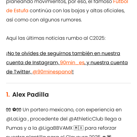
planeando movimientos, por eso, el famoso
Fútbol
de Estufa
continúa con las bajas y altas oficiales,
así como con algunos rumores.
Aquí las últimas noticias rumbo al C2025:
¡No te olvides de seguirnos también en nuestra
cuenta de Instagram,
90min_es
, y nuestra cuenta
de Twitter,
@90minespanol
!
1.
Alex Padilla
🧤 ⚽️🧤 Un portero mexicano, con experiencia en
@LaLiga
, procedente del
@AthleticClub
llega a
Pumas y a la
@LigaBBVAMX
🇲🇽 para reforzar