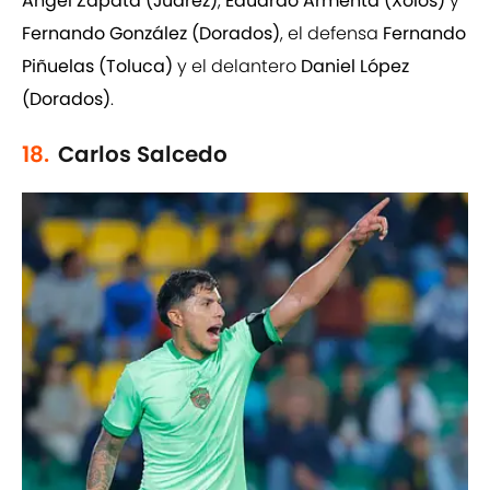
Ángel Zapata (Juárez)
,
Eduardo Armenta (Xolos)
y
Fernando González (Dorados)
, el defensa
Fernando
Piñuelas (Toluca)
y el delantero
Daniel López
(Dorados)
.
18.
Carlos Salcedo