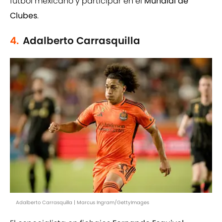
fútbol mexicano y participar en el
Mundial de
Clubes
.
4.
Adalberto Carrasquilla
Adalberto Carrasquilla | Marcus Ingram/GettyImages