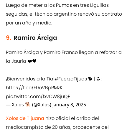
Luego de meter a los
Pumas
en tres Liguillas
seguidas, el técnico argentino renovó su contrato
por un año y medio.
9.
Ramiro Árciga
Ramiro Árciga y Ramiro Franco llegan a reforzar a
la Jauría ❤️🖤
¡Bienvenidos a la Tía!
#FuerzaTijuas
🐕 | 📝:
https://t.co/F0oVBpRMzK
pic.twitter.com/fxvCW8juQF
— Xolos 🐕 (@Xolos)
January 8, 2025
Xolos de Tijuana
hizo oficial el arribo del
mediocampista de 20 años, procedente del