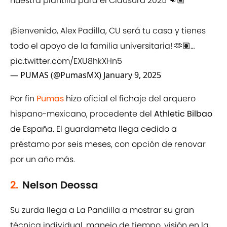
nuestra plantilla para el Clausura 2025 👊🏽
¡Bienvenido, Alex Padilla, CU será tu casa y tienes
todo el apoyo de la familia universitaria! 🫶🏽…
pic.twitter.com/EXU8hkXHn5
— PUMAS (@PumasMX)
January 9, 2025
Por fin
Pumas
hizo oficial el fichaje del arquero
hispano-mexicano, procedente del
Athletic Bilbao
de España. El guardameta llega cedido a
préstamo por seis meses, con opción de renovar
por un año más.
2.
Nelson Deossa
Su zurda llega a La Pandilla a mostrar su gran
técnica individual, manejo de tiempo, visión en la