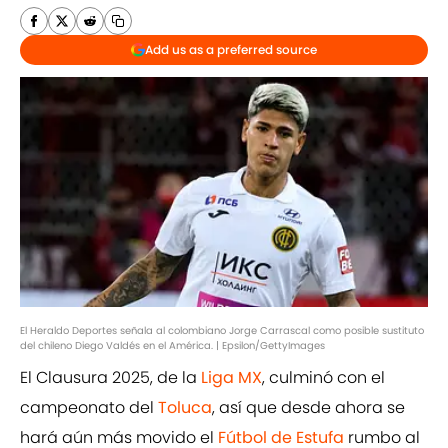
Add us as a preferred source
El Heraldo Deportes señala al colombiano Jorge Carrascal como posible sustituto
del chileno Diego Valdés en el América. | Epsilon/GettyImages
El Clausura 2025, de la
Liga MX
, culminó con el
campeonato del
Toluca
, así que desde ahora se
hará aún más movido el
Fútbol de Estufa
rumbo al