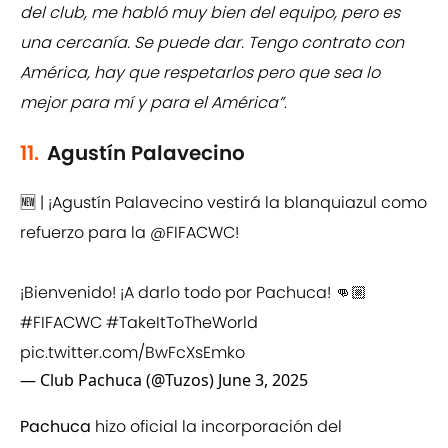
del club, me habló muy bien del equipo, pero es
una cercanía. Se puede dar. Tengo contrato con
América, hay que respetarlos pero que sea lo
mejor para mí y para el América”
.
11.
Agustín Palavecino
🆕 | ¡Agustín Palavecino vestirá la blanquiazul como
refuerzo para la
@FIFACWC
!
¡Bienvenido! ¡A darlo todo por Pachuca! 👊🏼
#FIFACWC
#TakeItToTheWorld
pic.twitter.com/BwFcXsEmko
— Club Pachuca (@Tuzos)
June 3, 2025
Pachuca
hizo oficial la incorporación del