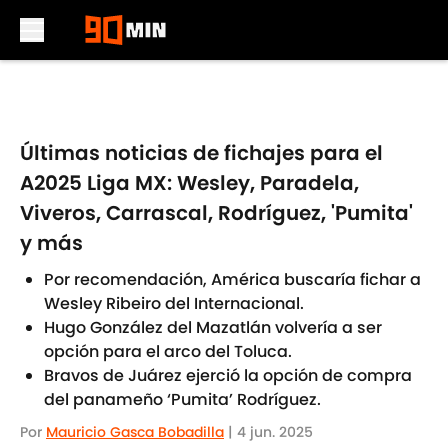
Skip to main content
Últimas noticias de fichajes para el
A2025 Liga MX: Wesley, Paradela,
Viveros, Carrascal, Rodríguez, 'Pumita'
y más
Por recomendación, América buscaría fichar a
Wesley Ribeiro del Internacional.
Hugo González del Mazatlán volvería a ser
opción para el arco del Toluca.
Bravos de Juárez ejerció la opción de compra
del panameño ‘Pumita’ Rodríguez.
Por
Mauricio Gasca Bobadilla
|
4 jun. 2025