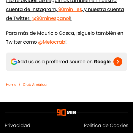
¡No te olvides de seguirnos también en nuestra
cuenta de Instagram,
90min_es
, y nuestra cuenta
de Twitter,
@90minespanol
!
Para más de Mauricio Gasca, ¡síguelo también en
Twitter como
@Melocrab
!
Add us as a preferred source on
Google
Home
/
Club América
Privacidad
Política de Cookies