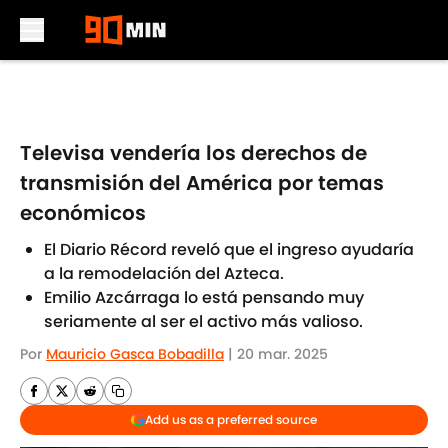
Skip to main content
Televisa vendería los derechos de
transmisión del América por temas
económicos
El Diario Récord reveló que el ingreso ayudaría
a la remodelación del Azteca.
Emilio Azcárraga lo está pensando muy
seriamente al ser el activo más valioso.
Por
Mauricio Gasca Bobadilla
|
20 mar. 2025
Add us as a preferred source