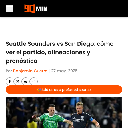
Skip to main content
Seattle Sounders vs San Diego: cómo
ver el partido, alineaciones y
pronóstico
Por
Benjamín Guerra
|
27 may. 2025
Add us as a preferred source