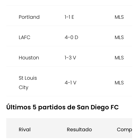
Portland
1-1 E
MLS
LAFC
4-0 D
MLS
Houston
1-3 V
MLS
St Louis
4-1 V
MLS
City
Últimos 5 partidos de San Diego FC
Rival
Resultado
Competi