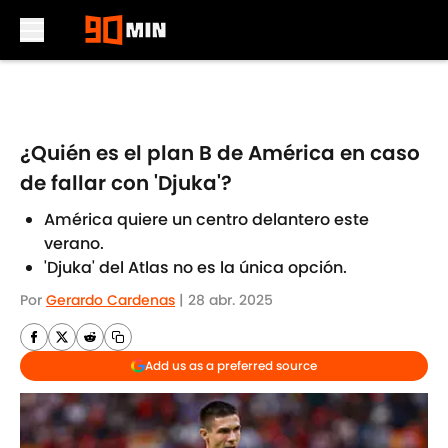
Skip to main content
¿Quién es el plan B de América en caso
de fallar con 'Djuka'?
América quiere un centro delantero este
verano.
'Djuka' del Atlas no es la única opción.
Por
Gerardo Cardenas
|
28 abr. 2025
Add us as a preferred source