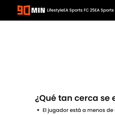
Lifestyle
EA Sports FC 25
EA Sports
Skip to main content
¿Qué tan cerca se 
El jugador está a menos de 