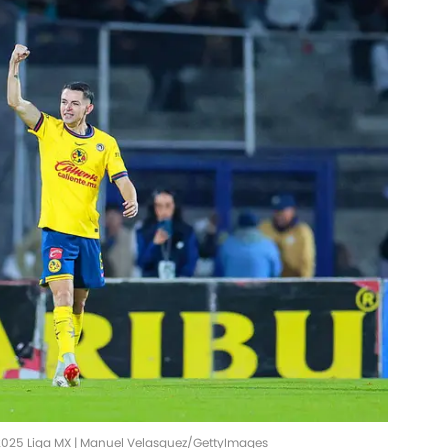
025 Liga MX | Manuel Velasquez/GettyImages