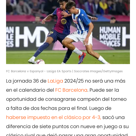
FC Barcelona v Espanyol - LaLiga EA Sports | Soccrates Images/GettyImages
La jornada 36 de
LaLiga
2024/25 no será una más
en el calendario del
FC Barcelona
. Puede ser la
oportunidad de consagrarse campeón del torneo
a falta de dos fechas para el final. Luego de
haberse impuesto en el clásico por 4-3,
sacó una
diferencia de siete puntos con nueve en juego a su
clásico rival que dejó pasar una gran oportunidad.