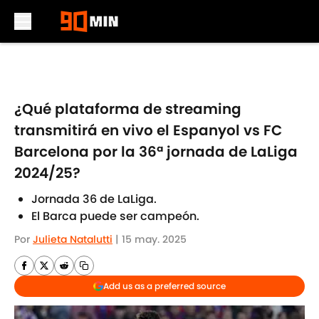
Skip to main content
¿Qué plataforma de streaming
transmitirá en vivo el Espanyol vs FC
Barcelona por la 36ª jornada de LaLiga
2024/25?
Jornada 36 de LaLiga.
El Barca puede ser campeón.
Por
Julieta Natalutti
|
15 may. 2025
Add us as a preferred source