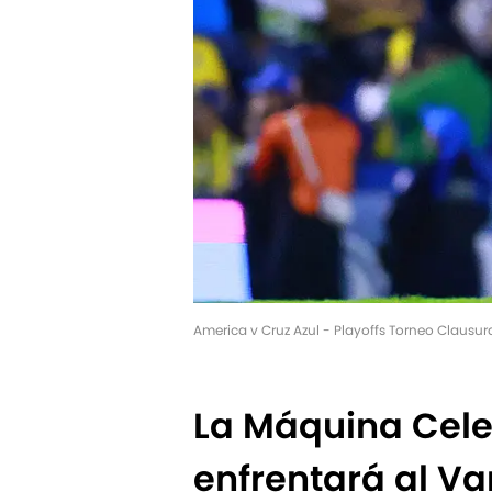
America v Cruz Azul - Playoffs Torneo Clausu
La Máquina Celes
enfrentará al V