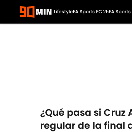
Lifestyle
EA Sports FC 25
EA Sports
Skip to main content
¿Qué pasa si Cruz 
regular de la fina