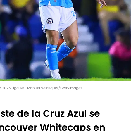
ra 2025 Liga MX | Manuel Velasquez/GettyImages
te de la Cruz Azul se
ancouver Whitecaps en