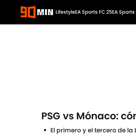
Lifestyle
EA Sports FC 25
EA Sports
Skip to main content
PSG vs Mónaco: cóm
El primero y el tercero de la 