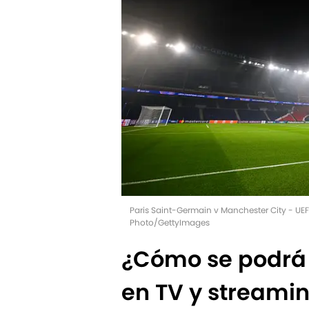
Paris Saint-Germain v Manchester City - U
Photo/GettyImages
¿Cómo se podrá 
en TV y streamin