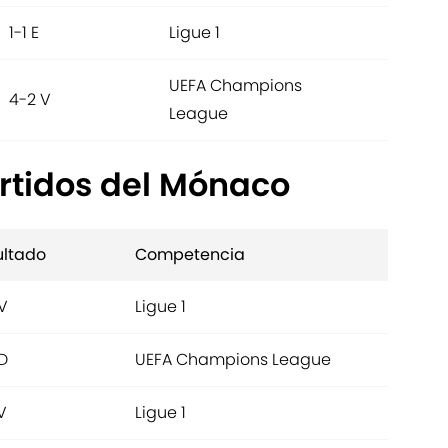
1-1 E
Ligue 1
UEFA Champions
4-2 V
League
artidos del Mónaco
ultado
Competencia
V
Ligue 1
D
UEFA Champions League
V
Ligue 1