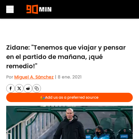
Skip to main content
Zidane: "Tenemos que viajar y pensar
en el partido de mañana, ¡qué
remedio!"
Por
Miguel A. Sánchez
|
8 ene. 2021
Add us as a preferred source