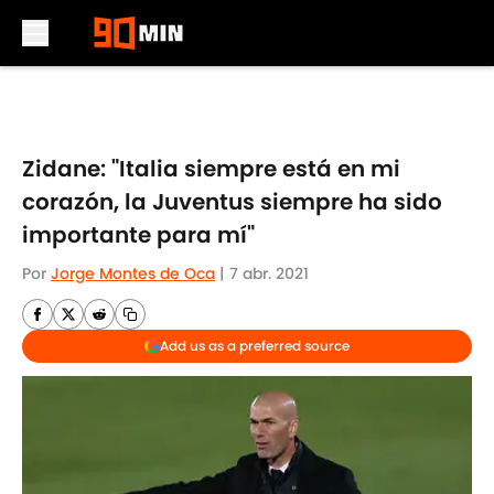
Skip to main content
Zidane: "Italia siempre está en mi
corazón, la Juventus siempre ha sido
importante para mí"
Por
Jorge Montes de Oca
|
7 abr. 2021
Add us as a preferred source