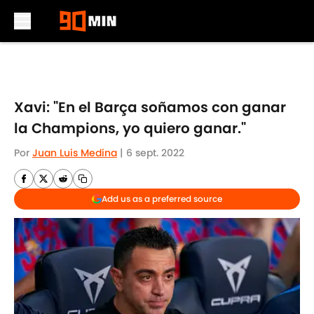
Skip to main content
Xavi: "En el Barça soñamos con ganar
la Champions, yo quiero ganar."
Por
Juan Luis Medina
|
6 sept. 2022
Add us as a preferred source