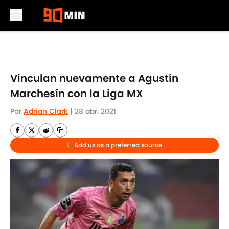
Skip to main content
Vinculan nuevamente a Agustín
Marchesín con la Liga MX
Por
Adrian Clark
|
28 abr. 2021
Add us as a preferred source