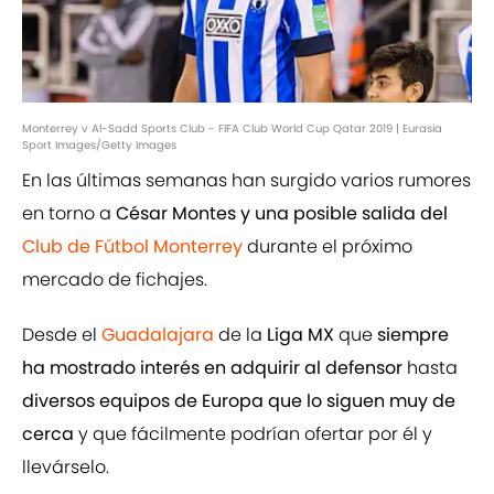
Monterrey v Al-Sadd Sports Club - FIFA Club World Cup Qatar 2019 | Eurasia
Sport Images/Getty Images
En las últimas semanas han surgido varios rumores
en torno a
César Montes y una posible salida del
Club de Fútbol Monterrey
durante el próximo
mercado de fichajes.
Desde el
Guadalajara
de la
Liga MX
que
siempre
ha mostrado interés en adquirir al defensor
hasta
diversos equipos de Europa que lo siguen muy de
cerca
y que fácilmente podrían ofertar por él y
llevárselo.