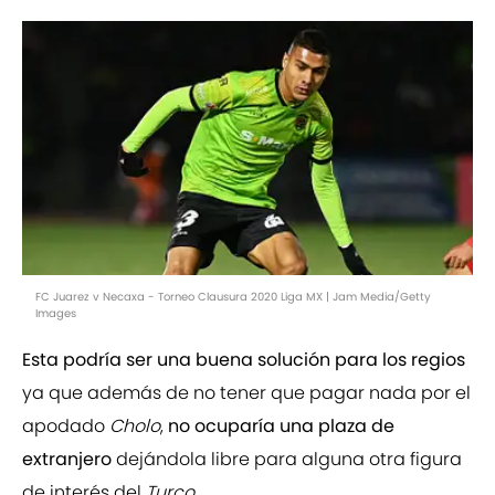
FC Juarez v Necaxa - Torneo Clausura 2020 Liga MX | Jam Media/Getty
Images
Esta podría ser una buena solución para los regios
ya que además de no tener que pagar nada por el
apodado
Cholo
,
no ocuparía una plaza de
extranjero
dejándola libre para alguna otra figura
de interés del
Turco
.