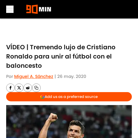
Skip to main content
VÍDEO | Tremendo lujo de Cristiano
Ronaldo para unir al fútbol con el
baloncesto
Por
Miguel A. Sánchez
|
26 may. 2020
Add us as a preferred source