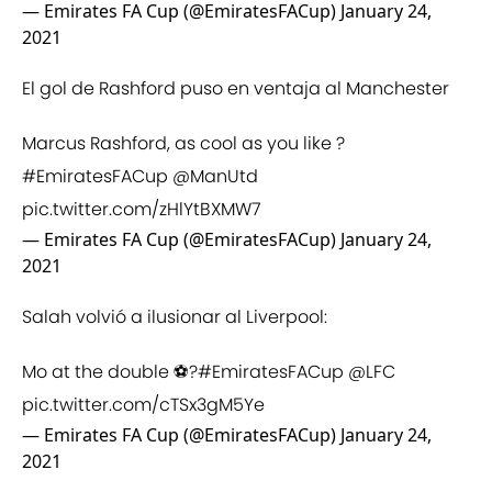
— Emirates FA Cup (@EmiratesFACup)
January 24,
2021
El gol de Rashford puso en ventaja al Manchester
Marcus Rashford, as cool as you like ?
#EmiratesFACup
@ManUtd
pic.twitter.com/zHlYtBXMW7
— Emirates FA Cup (@EmiratesFACup)
January 24,
2021
Salah volvió a ilusionar al Liverpool:
Mo at the double ⚽?
#EmiratesFACup
@LFC
pic.twitter.com/cTSx3gM5Ye
— Emirates FA Cup (@EmiratesFACup)
January 24,
2021