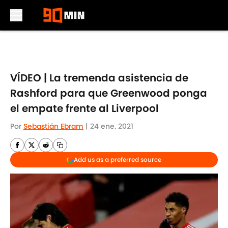
Skip to main content
VÍDEO | La tremenda asistencia de
Rashford para que Greenwood ponga
el empate frente al Liverpool
Por
Sebastián Ebram
|
24 ene. 2021
Add us as a preferred source