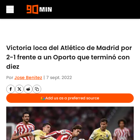
Skip to main content
Victoria loca del Atlético de Madrid por
2-1 frente a un Oporto que terminó con
diez
Por
Jose Benitez
|
7 sept. 2022
Add us as a preferred source