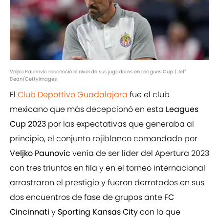
Veljko Paunovic reconoció el nivel de sus jugadores en Leagues Cup | Jeff
Dean/GettyImages
El
Club Depottivo Guadalajara
fue el club
mexicano que más decepcionó en esta
Leagues
Cup 2023
por las expectativas que generaba al
principio, el conjunto rojiblanco comandado por
Veljko Paunovic
venía de ser líder del Apertura 2023
con tres triunfos en fila y en el torneo internacional
arrastraron el prestigio y fueron derrotados en sus
dos encuentros de fase de grupos ante
FC
Cincinnati
y
Sporting Kansas City
con lo que