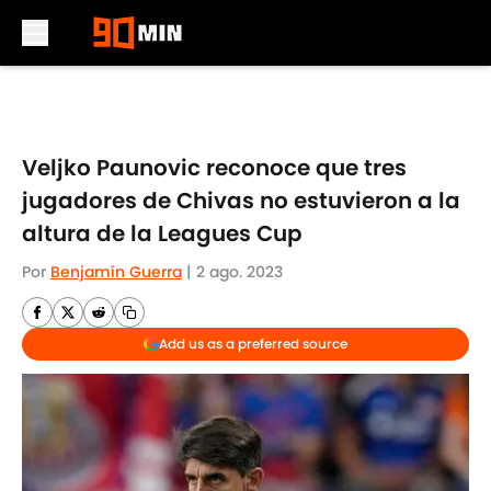
Skip to main content
Veljko Paunovic reconoce que tres
jugadores de Chivas no estuvieron a la
altura de la Leagues Cup
Por
Benjamín Guerra
|
2 ago. 2023
Add us as a preferred source