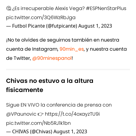
🤔 ¿Es irrecuperable Alexis Vega?
#ESPNenStarPlus
pic.twitter.com/3Q6WzRbJga
— Futbol Picante (@futpicante)
August 1, 2023
¡No te olvides de seguirnos también en nuestra
cuenta de Instagram,
90min_es
, y nuestra cuenta
de Twitter,
@90minespanol
!
Chivas no estuvo a la altura
físicamente
Sigue EN VIVO la conferencia de prensa con
@VPaunovic
👉
https://t.co/4oxayzTU9i
pic.twitter.com/Nb5RJ1k1bn
— CHIVAS (@Chivas)
August 1, 2023