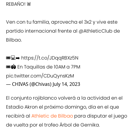
REBAÑO! 🚨
Ven con tu familia, aprovecha el 3x2 y vive este
partido internacional frente al
@AthleticClub
de
Bilbao.
🎟💻➡️
https://t.co/JDqqRBXz5N
🎟🏟 En Taquillas de 10AM a 7PM
pic.twitter.com/CDuQynsKzM
— CHIVAS (@Chivas)
July 14, 2023
El conjunto rojiblanco volverá a la actividad en el
Estadio Akron el próximo domingo, día en el que
recibirá al
Athletic de Bilbao
para disputar el juego
de vuelta por el trofeo Árbol de Gernika.