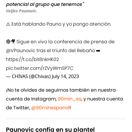
potencial al grupo que tenemos"
Veljko Paunovic.
⚠️ Está hablando Pauno y yo pongo atención.
🔴🎥 Sigue en vivo la conferencia de prensa de
@VPaunovic
tras el triunfo del Rebaño ➡️
https://t.co/blI8nkHK02
pic.twitter.com/rZVyWmSP7C
— CHIVAS (@Chivas)
July 14, 2023
¡No te olvides de seguirnos también en nuestra
cuenta de Instagram,
90min_es
, y nuestra cuenta
de Twitter,
@90minespanol
!
Paunovic confía en su plantel