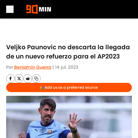
Skip to main content
Veljko Paunovic no descarta la llegada
de un nuevo refuerzo para el AP2023
Por
Benjamín Guerra
|
14 jul. 2023
Add us as a preferred source