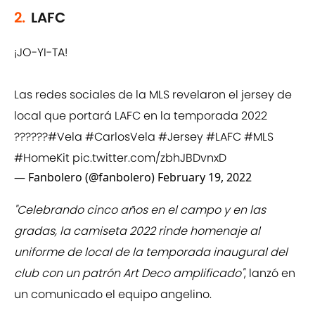
2.
LAFC
¡JO-YI-TA!
Las redes sociales de la MLS revelaron el jersey de
local que portará LAFC en la temporada 2022
??????
#Vela
#CarlosVela
#Jersey
#LAFC
#MLS
#HomeKit
pic.twitter.com/zbhJBDvnxD
— Fanbolero (@fanbolero)
February 19, 2022
"Celebrando cinco años en el campo y en las
gradas, la camiseta 2022 rinde homenaje al
uniforme de local de la temporada inaugural del
club con un patrón Art Deco amplificado"
, lanzó en
un comunicado el equipo angelino.