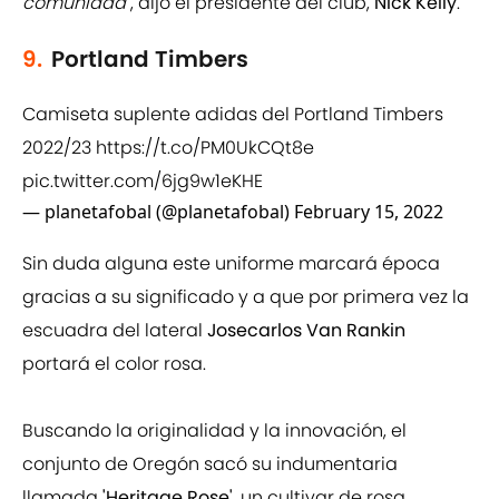
comunidad"
, dijo el presidente del club,
Nick Kelly
.
9.
Portland Timbers
Camiseta suplente adidas del Portland Timbers
2022/23
https://t.co/PM0UkCQt8e
pic.twitter.com/6jg9w1eKHE
— planetafobal (@planetafobal)
February 15, 2022
Sin duda alguna este uniforme marcará época
gracias a su significado y a que por primera vez la
escuadra del lateral
Josecarlos Van Rankin
portará el color rosa.
Buscando la originalidad y la innovación, el
conjunto de Oregón sacó su indumentaria
llamada
'Heritage Rose'
, un cultivar de rosa