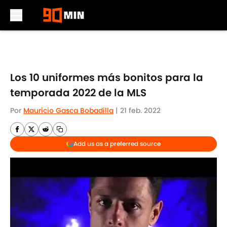
Skip to main content
Los 10 uniformes más bonitos para la
temporada 2022 de la MLS
Por
Mauricio Gasca Bobadilla
|
21 feb. 2022
Add us as a preferred source