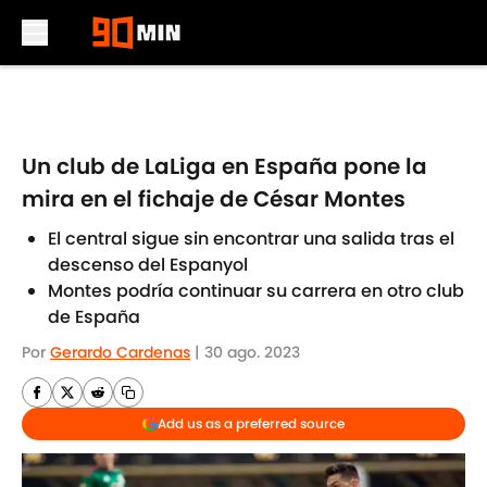
Skip to main content
Un club de LaLiga en España pone la
mira en el fichaje de César Montes
El central sigue sin encontrar una salida tras el
descenso del Espanyol
Montes podría continuar su carrera en otro club
de España
Por
Gerardo Cardenas
|
30 ago. 2023
Add us as a preferred source